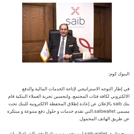
البنوك كوم:
في إطار التوجه الاستراتيجي لإتاحة الخدمات المالية والدفع
الالكتروني لكافة فئات المجتمع، ولتحسين تجربة العملاء البنكية قام
بنك saib بالإعلان عن إعادة إطلاق المحفظة الالكترونية للبنك تحت
مسمى saibwallet،التي تقدم خدمات و حلول دفع متنوعة و مبتكرة
عن طريق الهاتف المحمول.
يمنح تطبيق saib wallet لمستخدميه سهولة الدفع والشراء المباشر