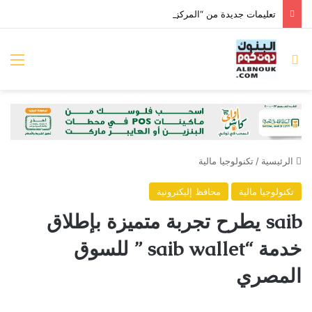
تعليمات جديدة من “المركزي المصري” بخصوص بيانات الشمول المالي للشركات
بحث عن
الق
الرئيسية
/
تكنولوجيا مالية
تكنولوجيا مالية
محافظ إليكترونية
saib يطرح تجربة متميزة بإطلاق
خدمة “saib wallet ” للسوق
المصري